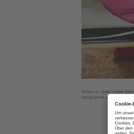
Mitten im Spiel, voller En
fotografiert auf Augenhöh