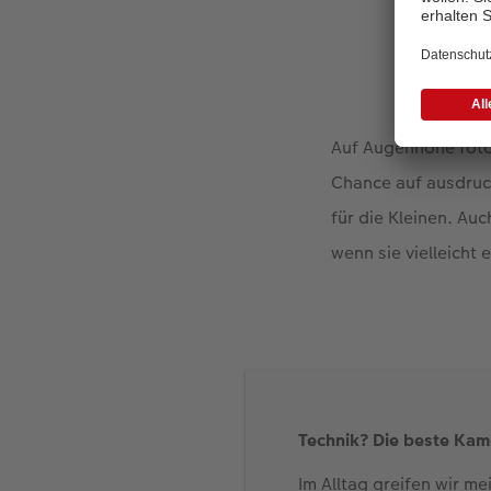
Auf Augenhöhe fotog
Chance auf ausdruck
für die Kleinen. Au
wenn sie vielleicht
Technik? Die beste Kamer
Im Alltag greifen wir m