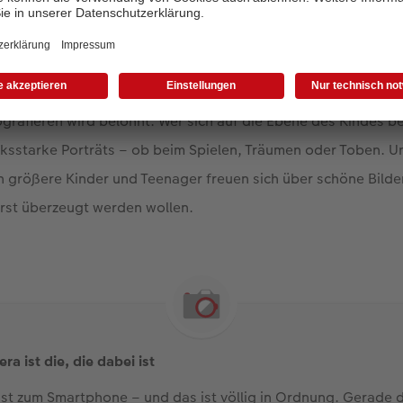
Jetzt gestalten
rafieren wird belohnt: Wer sich auf die Ebene des Kindes be
sstarke Porträts – ob beim Spielen, Träumen oder Toben. Und
ch größere Kinder und Teenager freuen sich über schöne Bilde
 erst überzeugt werden wollen.
a ist die, die dabei ist
eist zum Smartphone – und das ist völlig in Ordnung. Gerade 