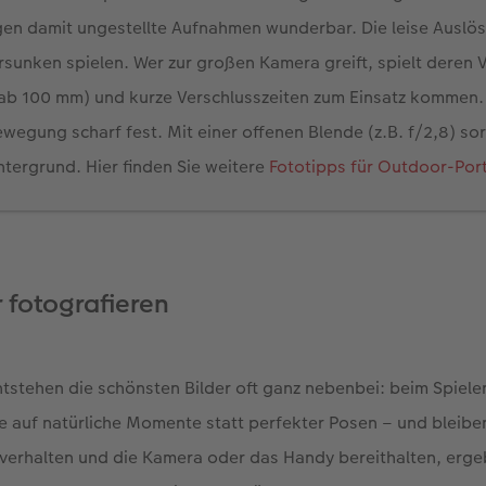
gen damit ungestellte Aufnahmen wunderbar. Die leise Auslös
rsunken spielen. Wer zur großen Kamera greift, spielt deren 
(ab 100 mm) und kurze Verschlusszeiten zum Einsatz kommen. 
wegung scharf fest. Mit einer offenen Blende (z.B. f/2,8) sor
tergrund. Hier finden Sie weitere
Fototipps für Outdoor-Por
 fotografieren
ntstehen die schönsten Bilder oft ganz nebenbei: beim Spiele
e auf natürliche Momente statt perfekter Posen – und bleibe
 verhalten und die Kamera oder das Handy bereithalten, erge