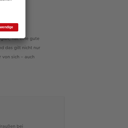
gibt, hat eine gute
 das gilt nicht nur
r von sich – auch
draußen bei