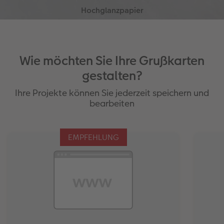
Recyclingpapier
Matte, sanfte Farben
wertige UV-Lackierung der Außenseiten
Wasserbasierter Digitaldruck
Besonders elegante Anmutung
strahlende Farbbrillanz
schützt vor Schmutz und Feuchtigkeit
Wie möchten Sie Ihre Grußkarten
gestalten?
Ihre Projekte können Sie jederzeit speichern und
bearbeiten
EMPFEHLUNG