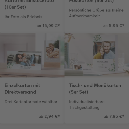
Karte mit Einsteckfoto
Postkarten (5er Set)
(10er Set)
Persönliche Grüße als kleine
Aufmerksamkeit
Ihr Foto als Erlebnis
15,99 €
*
5,95 €
*
ab
ab
Einzelkarten mit
Tisch- und Menükarten
Direktversand
(5er Set)
Drei Kartenformate wählbar
Individualisierbare
Tischgestaltung
2,94 €
*
7,95 €
*
ab
ab