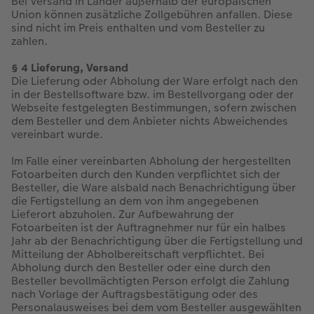
Bei Versand in Länder außerhalb der europäischen
Union können zusätzliche Zollgebühren anfallen. Diese
sind nicht im Preis enthalten und vom Besteller zu
Anleitungen & Hilfe
Extras
im Wunschformat
Digitale Grußkarte
CEWE myPhotos
zahlen.
Inspiration
Neuheiten
CEWE myPhotos
Neuheiten
§ 4 Lieferung, Versand
Die Lieferung oder Abholung der Ware erfolgt nach den
in der Bestellsoftware bzw. im Bestellvorgang oder der
Neuheiten
Extras
Neuheiten
Webseite festgelegten Bestimmungen, sofern zwischen
dem Besteller und dem Anbieter nichts Abweichendes
vereinbart wurde.
Im Falle einer vereinbarten Abholung der hergestellten
Fotoarbeiten durch den Kunden verpflichtet sich der
Besteller, die Ware alsbald nach Benachrichtigung über
die Fertigstellung an dem von ihm angegebenen
Lieferort abzuholen. Zur Aufbewahrung der
Fotoarbeiten ist der Auftragnehmer nur für ein halbes
Jahr ab der Benachrichtigung über die Fertigstellung und
Mitteilung der Abholbereitschaft verpflichtet. Bei
Abholung durch den Besteller oder eine durch den
Besteller bevollmächtigten Person erfolgt die Zahlung
nach Vorlage der Auftragsbestätigung oder des
Personalausweises bei dem vom Besteller ausgewählten