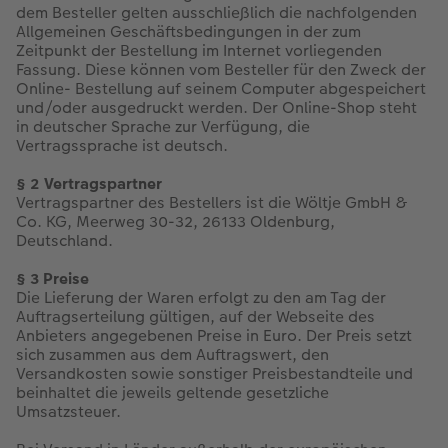
Jahrbuch gestalten
Nature Prints
Photo Streetmap Poster
Dankeskarten Kommunion
Textilien
Wandkalender mit Design
Max Case
nachhaltiger Schenken
dem Besteller gelten ausschließlich die nachfolgenden
Allgemeinen Geschäftsbedingungen in der zum
Zeitpunkt der Bestellung im Internet vorliegenden
en
CEWE FOTOBUCH Kids
Bilderboxen
Acrylglas
Dankeskarten
Schule & Büro
NEU: Wandkalender Fineline
Smartflip
Danke sagen
Fassung. Diese können vom Besteller für den Zweck der
Online- Bestellung auf seinem Computer abgespeichert
Panoramaseite
Premium Poster
Alu-Dibond
Urlaubsgrüße
Foto-Geschenkbox
Kalender-Kundenbeispiele
PopGrip
Liebe schenken
und/oder ausgedruckt werden. Der Online-Shop steht
 & App
in deutscher Sprache zur Verfügung, die
Vertragssprache ist deutsch.
Schuber
Fotosticker
Foto auf Holz
Weitere Anlässe
Art Prints
Neuheiten
Cardholder
Geburtstagsgeschenke
§ 2 Vertragspartner
Designvorlagen
Fotosets
Hartschaum
Papierqualitäten
Handyhüllen
Extras
CEWE myPhotos
Inspiration
Vertragspartner des Bestellers ist die Wöltje GmbH &
Co. KG, Meerweg 30-32, 26133 Oldenburg,
Deutschland.
Foto-Kochbuch
Sofortfotos
Gallery Print
Klappkarten
Faber-Castell
CEWE myPhotos
Neuheiten
Kundenbeispiele
§ 3 Preise
Kundenbeispiele
Fotos digitalisieren
hexxas
Fotokarten
Haustierwelt
Die Lieferung der Waren erfolgt zu den am Tag der
Auftragserteilung gültigen, auf der Webseite des
Anbieters angegebenen Preise in Euro. Der Preis setzt
Webinare
Analog Services
Willkommensschild
Postkarten
Geschenkideen
sich zusammen aus dem Auftragswert, den
Versandkosten sowie sonstiger Preisbestandteile und
CEWE myPhotos
CEWE myPhotos
Wandgestaltung
Karte mit Einsteckfoto
Kundenbeispiele
beinhaltet die jeweils geltende gesetzliche
Umsatzsteuer.
Gestaltungsideen
Neuheiten
Mehrteiler
Einzelkarten
CEWE Geschenkgutschein