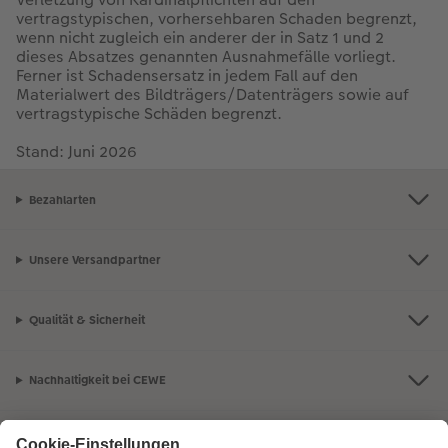
vertragstypischen, vorhersehbaren Schaden begrenzt,
wenn nicht zugleich ein anderer der in Satz 1 und 2
dieses Absatzes genannten Ausnahmefälle vorliegt.
Ferner ist Schadensersatz in jedem Fall auf den
Materialwert des Bildträgers/Datenträgers sowie auf
vertragstypische Schäden begrenzt.
Stand: Juni 2026
Bezahlarten
Unsere Versandpartner
Qualität & Sicherheit
Nachhaltigkeit bei CEWE
Mein Fotoservice