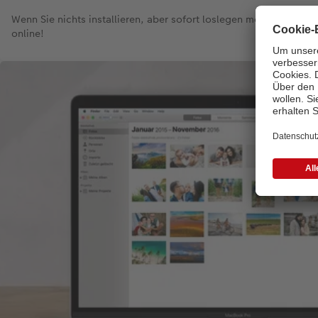
Wenn Sie nichts installieren, aber sofort loslegen möchten, krei
online!