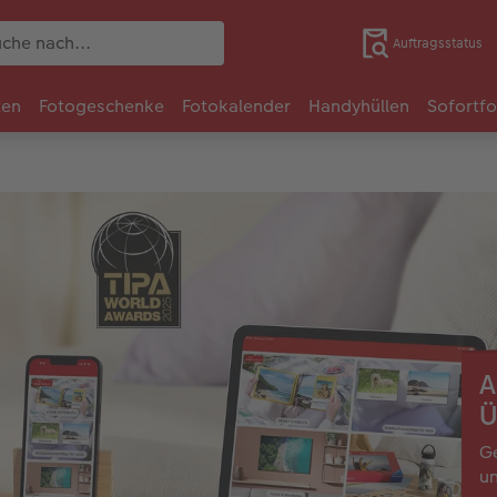
Auftragsstatus
ten
Fotogeschenke
Fotokalender
Handyhüllen
Sofortf
A
Ü
Ge
u