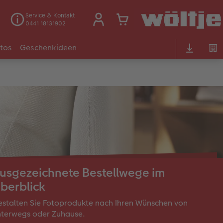
Service & Kontakt
0441 18131902
otos
Geschenkideen
usgezeichnete Bestellwege im
berblick
stalten Sie Fotoprodukte nach Ihren Wünschen von
nterwegs oder Zuhause.