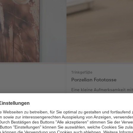
Trinkgefäße
Porzellan Fototasse
Eine kleine Aufmerksamkeit m
19,99 €
*
ab