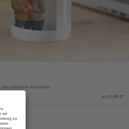
it den schönsten Momenten.
21,99 €
*
ab