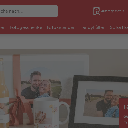
Auftragsstatus
ten
Fotogeschenke
Fotokalender
Handyhüllen
Sofortf
G
Ga
F