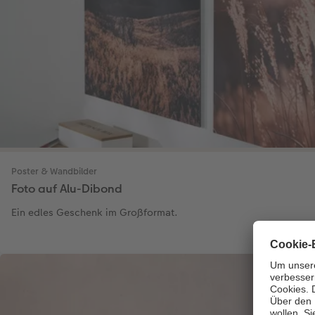
Poster & Wandbilder
Foto auf Alu-Dibond
Ein edles Geschenk im Großformat.