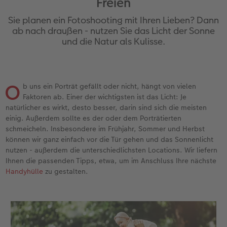
Freien
Jahrbuch gestalten
Nature Prints
Photo Streetmap Poster
Dankeskarten Kommunion
Textilien
Wandkalender mit Design
Max Case
nachhaltiger Schenken
Sie planen ein Fotoshooting mit Ihren Lieben? Dann
en
CEWE FOTOBUCH Kids
Bilderboxen
Acrylglas
Dankeskarten
Schule & Büro
NEU: Wandkalender Fineline
Smartflip
Danke sagen
ab nach draußen - nutzen Sie das Licht der Sonne
und die Natur als Kulisse.
Panoramaseite
Premium Poster
Alu-Dibond
Urlaubsgrüße
Foto-Geschenkbox
Kalender-Kundenbeispiele
PopGrip
Liebe schenken
 & App
Schuber
Fotosticker
Foto auf Holz
Weitere Anlässe
Art Prints
Neuheiten
Cardholder
Geburtstagsgeschenke
O
b uns ein Porträt gefällt oder nicht, hängt von vielen
Faktoren ab. Einer der wichtigsten ist das Licht: Je
Designvorlagen
Fotosets
Hartschaum
Papierqualitäten
Handyhüllen
Extras
CEWE myPhotos
Inspiration
natürlicher es wirkt, desto besser, darin sind sich die meisten
einig. Außerdem sollte es der oder dem Porträtierten
Foto-Kochbuch
Sofortfotos
Gallery Print
Klappkarten
Faber-Castell
CEWE myPhotos
Neuheiten
Kundenbeispiele
schmeicheln. Insbesondere im Frühjahr, Sommer und Herbst
können wir ganz einfach vor die Tür gehen und das Sonnenlicht
Kundenbeispiele
Fotos digitalisieren
hexxas
Fotokarten
Haustierwelt
nutzen - außerdem die unterschiedlichsten Locations. Wir liefern
Ihnen die passenden Tipps, etwa, um im Anschluss Ihre nächste
Handyhülle
zu gestalten.
Webinare
Analog Services
Willkommensschild
Postkarten
Geschenkideen
CEWE myPhotos
CEWE myPhotos
Wandgestaltung
Karte mit Einsteckfoto
Kundenbeispiele
Gestaltungsideen
Neuheiten
Mehrteiler
Einzelkarten
CEWE Geschenkgutschein