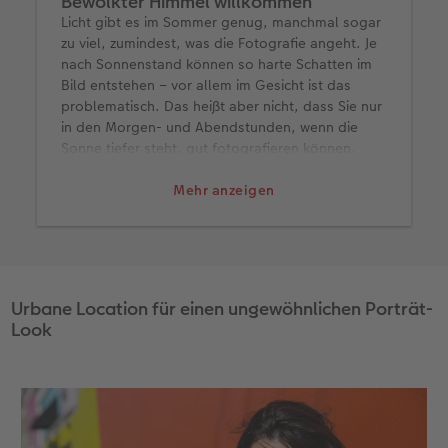
Bewölkter Himmel willkommen
Licht gibt es im Sommer genug, manchmal sogar
zu viel, zumindest, was die Fotografie angeht. Je
nach Sonnenstand können so harte Schatten im
Bild entstehen – vor allem im Gesicht ist das
problematisch. Das heißt aber nicht, dass Sie nur
in den Morgen- und Abendstunden, wenn die
Sonne tiefer steht, gut fotografieren können.
Vermeiden Sie einfach den prallen Sonnenschein.
Mehr anzeigen
Durch ein paar Wolken ergibt sich etwa ganz
schnell eine andere Beleuchtung. Das diffuse
Licht, das sich durch eine leichte Wolkendecke
ergibt, ist geradezu ideal für Porträts. Sehr
schöne Porträtsituationen ergeben sich
außerdem im (Halb-)Schatten unter Bäumen.
Urbane Location für einen ungewöhnlichen Porträt-
Look