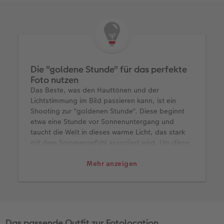
Die "goldene Stunde" für das perfekte
Foto nutzen
Das Beste, was den Hauttönen und der
Lichtstimmung im Bild passieren kann, ist ein
Shooting zur "goldenen Stunde". Diese beginnt
etwa eine Stunde vor Sonnenuntergang und
taucht die Welt in dieses warme Licht, das stark
mit dem Sommergefühl assoziiert wird. Um diese
Phase gut auszunutzen, sollte das Shooting
frühzeitig beginnen – am besten noch eine gute
Mehr anzeigen
halbe Stunde früher.
Bedenken Sie außerdem, dass je nach Lage der
Location die Sonne schon vor dem eigentlichen
Sonnenuntergang verschwindet: hinter den
Bäumen oder weil ein Berg dazwischen liegt.
Das passende Outfit zur Fotolocation