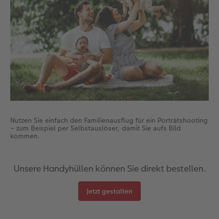
Anleitungen & Hilfe
Extras
im Wunschformat
Digitale Grußkarte
CEWE myPhotos
Inspiration
Neuheiten
CEWE myPhotos
Neuheiten
Neuheiten
Extras
Neuheiten
Nutzen Sie einfach den Familienausflug für ein Porträtshooting
– zum Beispiel per Selbstauslöser, damit Sie aufs Bild
kommen.
Unsere Handyhüllen können Sie direkt bestellen.
Jetzt gestalten