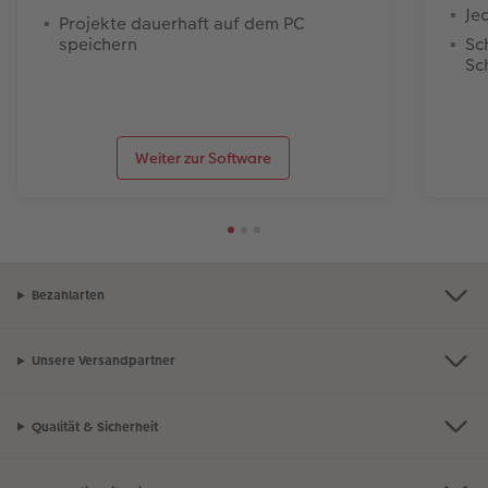
Je
Projekte dauerhaft auf dem PC
speichern
Sc
Sc
Weiter zur Software
Bezahlarten
Unsere Versandpartner
Qualität & Sicherheit