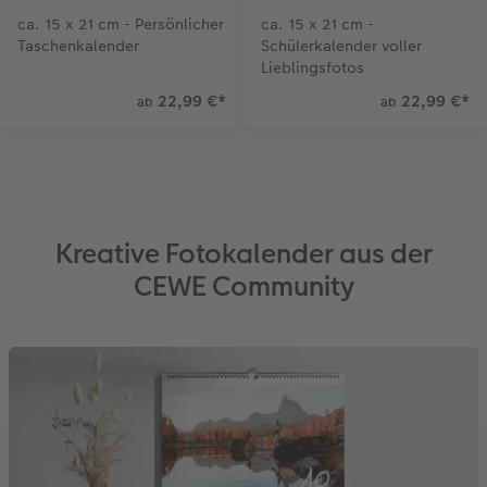
ca. 15 x 21 cm - Persönlicher
ca. 15 x 21 cm -
Anleitungen & Hilfe
Extras
im Wunschformat
Digitale Grußkarte
CEWE myPhotos
Taschenkalender
Schülerkalender voller
Lieblingsfotos
Inspiration
Neuheiten
CEWE myPhotos
Neuheiten
22,99 €
*
22,99 €
*
ab
ab
Neuheiten
Extras
Neuheiten
Kreative Fotokalender aus der
CEWE Community