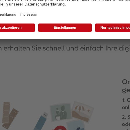
 funktioniert der Scan-Serv
n erhalten Sie schnell und einfach Ihre dig
On
ge
1. 
onl
2. 
ode