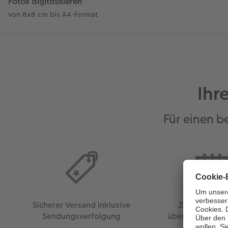
Fotos digitalisieren
von 8x8 cm bis A4-Format
Ihr
Für einen 
Sicherer Versand inklusive
Zeitersparnis
Sendungsverfolgung
übernehmen für 
Digitalisie