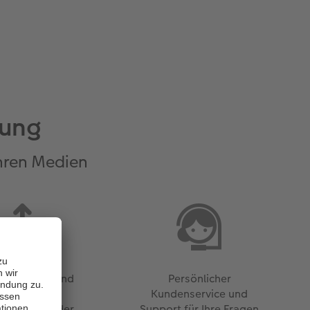
rung
hren Medien
ches Teilen und
Persönlicher
erleben der
Kundenservice und
lisierten Bilder
Support für Ihre Fragen