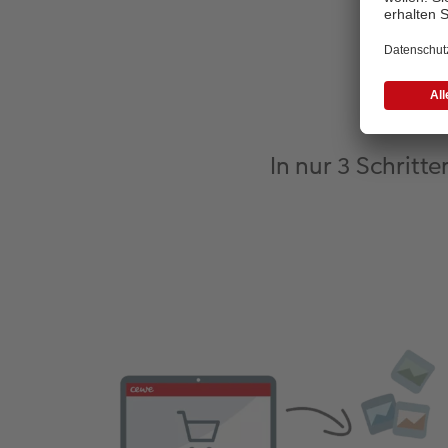
So
In nur 3 Schritte