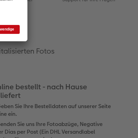
ice
italisierten Fotos
line bestellt - nach Hause
liefert
Geben Sie Ihre Bestelldaten auf unserer Seite
ine ein.
Senden Sie uns Ihre Fotoabzüge, Negative
r Dias per Post (Ein DHL Versandlabel