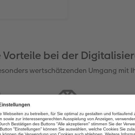
e Vorteile bei der Digitalisie
besonders wertschätzenden Umgang mit I
: Wir
Beste Qualität durch
Einfa
Sie das
hochwertige und
Neu
ren
bewährte Technik
digita