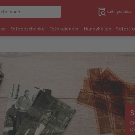
Auftragsstatus
ten
Fotogeschenke
Fotokalender
Handyhüllen
Sofortf
S
En
Di