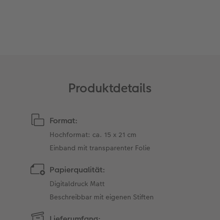
Anleitungen & Hilfe
Extras
im Wunschformat
Digitale Grußkarte
CEWE myPhotos
Inspiration
Neuheiten
CEWE myPhotos
Neuheiten
Neuheiten
Extras
Neuheiten
Produktdetails
Format:
Hochformat: ca. 15 x 21 cm
Einband mit transparenter Folie
Papierqualität:
Digitaldruck Matt
Beschreibbar mit eigenen Stiften
Lieferumfang: