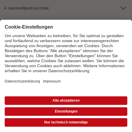
Nachhaltigkeit bei CEWE
Mein Fotoservice
Informationen
Sortiment
Inspirationen
Bei Fragen zu Produkten oder der Bestellung können Sie uns gern anrufen:
0441 18131902
Mo. bis Sa.: 8:00 – 20:00 Uhr und So.: 10:00 – 18:00 Uhr
*Die Preise gelten inkl. MwSt. zzgl. Versandkosten (ggf. auch bei Filialabholung)
gem.
Preisliste
Das abgebildete Produkt hat ggfs. einen höheren Preis.
|
AGB
|
Datenschutz
|
Impressum
|
Vertrag widerrufen