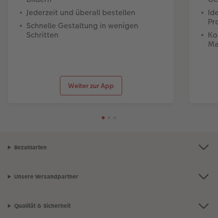
Jederzeit und überall bestellen
Id
Pr
Schnelle Gestaltung in wenigen
Schritten
Ko
Ma
Weiter zur App
Bezahlarten
Unsere Versandpartner
Qualität & Sicherheit