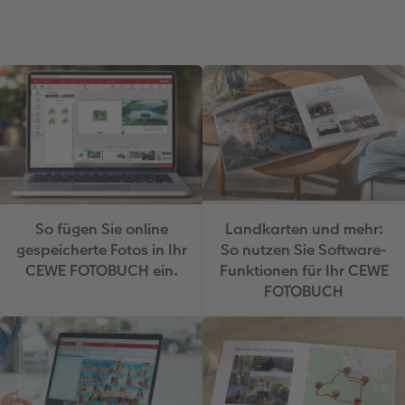
Anleitungen & Hilfe
Extras
im Wunschformat
Digitale Grußkarte
CEWE myPhotos
Inspiration
Neuheiten
CEWE myPhotos
Neuheiten
Neuheiten
Extras
Neuheiten
So fügen Sie online
Landkarten und mehr:
gespeicherte Fotos in Ihr
So nutzen Sie Software-
CEWE FOTOBUCH ein.
Funktionen für Ihr CEWE
FOTOBUCH