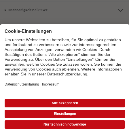
Nachhaltigkeit bei CEWE
Mein Fotoservice
Informationen
Sortiment
Inspirationen
Bei Fragen zu Produkten oder der Bestellung können Sie uns gern anrufen:
0441 18131902
Mo. bis Sa.: 8:00 – 20:00 Uhr und So.: 10:00 – 18:00 Uhr
*Die Preise gelten inkl. MwSt. zzgl. Versandkosten (ggf. auch bei Filialabholung) gem.
Preisliste
Das abgebildete Produkt hat ggfs. einen höheren Preis.