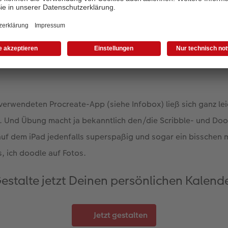
on Foto-Scribbles und -Doodles drucken zu lassen. Die passe
waren in meinem umfangreichen Fotoarchiv schnell gefunden. 
 gleich jeder Strich mit dem Touchpen auf der glatten Table
an eben doch anders als mit einem Stift auf Papier.
 verwendeten Procreate-App (siehe Infobox) ließ sich ganz leic
 Und Übung macht ja bekanntlich den/die Scribble- und Dood
uf dem iPad jedenfalls superspaßig und sogar ein bisschen 
, ich doodle auf Fotos.
estalte jetzt Deinen persönlichen Kalend
Jetzt gestalten