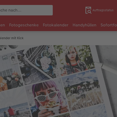
Auftragsstatus
ten
Fotogeschenke
Fotokalender
Handyhüllen
Sofortf
alender mit Kick