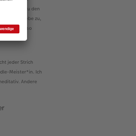
nden Bilder zu den
Okay, ich gebe zu,
t-Oberfläche so
ht jeder Strich
le-Meister*in. Ich
meditativ. Andere
er