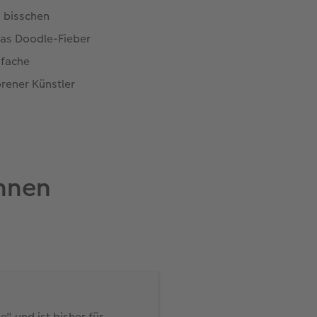
n bisschen
 Das Doodle-Fieber
nfache
orener Künstler
hnen
e" und ist bisher für