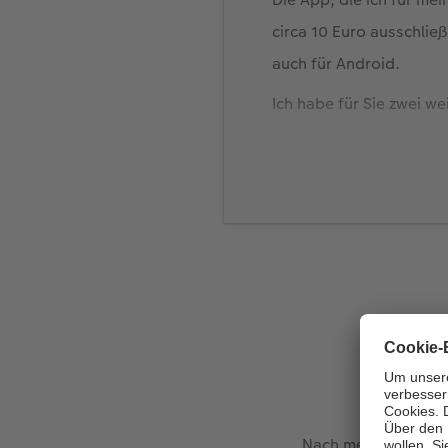
circa 10 Euro ausschließ
auch für Android.
Ich habe für Sie zwei 
Die Mal und Zeichen
Ebenfalls auf beide
ist gratis und ist fü
App-Kauf freischalte
Sie möchten keine App 
CEWE Fotowelt App
ode
Nach meinen kleinen