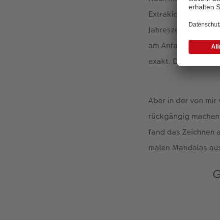
Extrakick in Form v
Jahreszeiten dafür 
am Anfang saß nicht
exakt. Damit malt m
Aber in der von mir
rückgängig machen.
fand das Zeichnen a
malen Mandalas aus
G