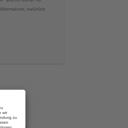
 Alternatven, natürlich
Android erhältlich.
k". Die Grundversion
 kann man per In-
er auch mit der
em kreativen