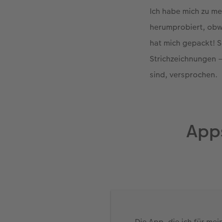
Ich habe mich zu me
herumprobiert, obwo
hat mich gepackt! S
Strichzeichnungen –
sind, versprochen.
App
Die App, die ich für me