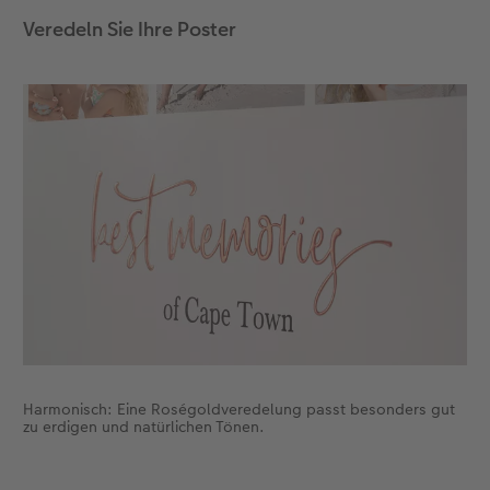
Veredeln Sie Ihre Poster
Anleitungen & Hilfe
Extras
im Wunschformat
Digitale Grußkarte
CEWE myPhotos
Inspiration
Neuheiten
CEWE myPhotos
Neuheiten
Neuheiten
Extras
Neuheiten
Harmonisch: Eine Roségoldveredelung passt besonders gut
zu erdigen und natürlichen Tönen.