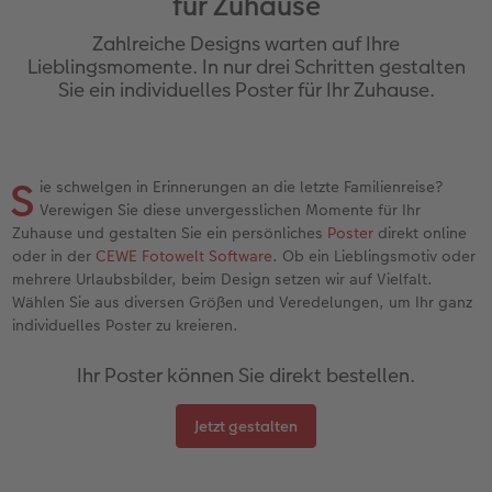
für Zuhause
Jahrbuch gestalten
Nature Prints
Photo Streetmap Poster
Dankeskarten Kommunion
Textilien
Wandkalender mit Design
Max Case
nachhaltiger Schenken
Zahlreiche Designs warten auf Ihre
en
CEWE FOTOBUCH Kids
Bilderboxen
Acrylglas
Dankeskarten
Schule & Büro
NEU: Wandkalender Fineline
Smartflip
Danke sagen
Lieblingsmomente. In nur drei Schritten gestalten
Sie ein individuelles Poster für Ihr Zuhause.
Panoramaseite
Premium Poster
Alu-Dibond
Urlaubsgrüße
Foto-Geschenkbox
Kalender-Kundenbeispiele
PopGrip
Liebe schenken
 & App
Schuber
Fotosticker
Foto auf Holz
Weitere Anlässe
Art Prints
Neuheiten
Cardholder
Geburtstagsgeschenke
S
ie schwelgen in Erinnerungen an die letzte Familienreise?
Verewigen Sie diese unvergesslichen Momente für Ihr
Designvorlagen
Fotosets
Hartschaum
Papierqualitäten
Handyhüllen
Extras
CEWE myPhotos
Inspiration
Zuhause und gestalten Sie ein persönliches
Poster
direkt online
oder in der
CEWE Fotowelt Software
. Ob ein Lieblingsmotiv oder
Foto-Kochbuch
Sofortfotos
Gallery Print
Klappkarten
Faber-Castell
CEWE myPhotos
Neuheiten
Kundenbeispiele
mehrere Urlaubsbilder, beim Design setzen wir auf Vielfalt.
Wählen Sie aus diversen Größen und Veredelungen, um Ihr ganz
Kundenbeispiele
Fotos digitalisieren
hexxas
Fotokarten
Haustierwelt
individuelles Poster zu kreieren.
Ihr Poster können Sie direkt bestellen.
Webinare
Analog Services
Willkommensschild
Postkarten
Geschenkideen
Jetzt gestalten
CEWE myPhotos
CEWE myPhotos
Wandgestaltung
Karte mit Einsteckfoto
Kundenbeispiele
Gestaltungsideen
Neuheiten
Mehrteiler
Einzelkarten
CEWE Geschenkgutschein