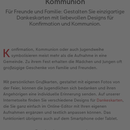
Kommunion
Jahrbuch gestalten
Nature Prints
Photo Streetmap Poster
Dankeskarten Kommunion
Textilien
Wandkalender mit Design
Max Case
nachhaltiger Schenken
Für Freunde und Familie: Gestalten Sie einzigartige
en
CEWE FOTOBUCH Kids
Bilderboxen
Acrylglas
Dankeskarten
Schule & Büro
NEU: Wandkalender Fineline
Smartflip
Danke sagen
Dankeskarten mit liebevollen Designs für
Konfirmation und Kommunion.
Panoramaseite
Premium Poster
Alu-Dibond
Urlaubsgrüße
Foto-Geschenkbox
Kalender-Kundenbeispiele
PopGrip
Liebe schenken
 & App
Schuber
Fotosticker
Foto auf Holz
Weitere Anlässe
Art Prints
Neuheiten
Cardholder
Geburtstagsgeschenke
K
onfirmation, Kommunion oder auch Jugendweihe
symbolisieren meist mehr als die Aufnahme in eine
Designvorlagen
Fotosets
Hartschaum
Papierqualitäten
Handyhüllen
Extras
CEWE myPhotos
Inspiration
Gemeinde. Zu ihrem Fest erhalten die Mädchen und Jungen oft
großzügige Geschenke von Familie und Freunden.
Foto-Kochbuch
Sofortfotos
Gallery Print
Klappkarten
Faber-Castell
CEWE myPhotos
Neuheiten
Kundenbeispiele
Mit persönlichen Grußkarten, gestaltet mit eigenen Fotos von
Kundenbeispiele
Fotos digitalisieren
hexxas
Fotokarten
Haustierwelt
der Feier, können die Jugendlichen sich bedanken und ihren
Angehörigen eine individuelle Erinnerung senden. Auf unserer
Webinare
Analog Services
Willkommensschild
Postkarten
Geschenkideen
Internetseite finden Sie verschiedene Designs für
Dankeskarten
,
die Sie ganz einfach im Online-Editor mit Ihren eigenen
Aufnahmen ergänzen und textlich anpassen können. Das
CEWE myPhotos
CEWE myPhotos
Wandgestaltung
Karte mit Einsteckfoto
Kundenbeispiele
funktioniert übrigens auch auf dem Smartphone oder Tablet.
Gestaltungsideen
Neuheiten
Mehrteiler
Einzelkarten
CEWE Geschenkgutschein