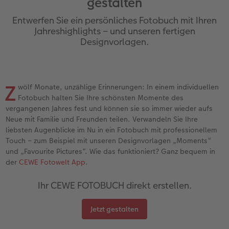
gestalten
Jahrbuch gestalten
Nature Prints
Photo Streetmap Poster
Dankeskarten Kommunion
Textilien
Wandkalender mit Design
Max Case
nachhaltiger Schenken
Entwerfen Sie ein persönliches Fotobuch mit Ihren
en
CEWE FOTOBUCH Kids
Bilderboxen
Acrylglas
Dankeskarten
Schule & Büro
NEU: Wandkalender Fineline
Smartflip
Danke sagen
Jahreshighlights – und unseren fertigen
Designvorlagen.
Panoramaseite
Premium Poster
Alu-Dibond
Urlaubsgrüße
Foto-Geschenkbox
Kalender-Kundenbeispiele
PopGrip
Liebe schenken
 & App
Schuber
Fotosticker
Foto auf Holz
Weitere Anlässe
Art Prints
Neuheiten
Cardholder
Geburtstagsgeschenke
Z
wölf Monate, unzählige Erinnerungen: In einem individuellen
Fotobuch halten Sie Ihre schönsten Momente des
Designvorlagen
Fotosets
Hartschaum
Papierqualitäten
Handyhüllen
Extras
CEWE myPhotos
Inspiration
vergangenen Jahres fest und können sie so immer wieder aufs
Neue mit Familie und Freunden teilen. Verwandeln Sie Ihre
Foto-Kochbuch
Sofortfotos
Gallery Print
Klappkarten
Faber-Castell
CEWE myPhotos
Neuheiten
Kundenbeispiele
liebsten Augenblicke im Nu in ein Fotobuch mit professionellem
Touch – zum Beispiel mit unseren Designvorlagen „Moments“
Kundenbeispiele
Fotos digitalisieren
hexxas
Fotokarten
Haustierwelt
und „Favourite Pictures“. Wie das funktioniert? Ganz bequem in
der
CEWE Fotowelt App
.
Webinare
Analog Services
Willkommensschild
Postkarten
Geschenkideen
Ihr CEWE FOTOBUCH direkt erstellen.
CEWE myPhotos
CEWE myPhotos
Wandgestaltung
Karte mit Einsteckfoto
Kundenbeispiele
Jetzt gestalten
Gestaltungsideen
Neuheiten
Mehrteiler
Einzelkarten
CEWE Geschenkgutschein