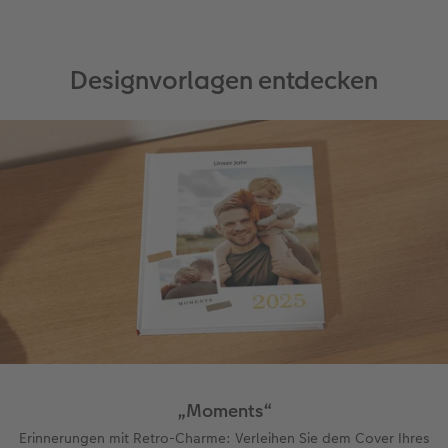
Anleitungen & Hilfe
Extras
im Wunschformat
Digitale Grußkarte
CEWE myPhotos
Designvorlagen entdecken
Inspiration
Neuheiten
CEWE myPhotos
Neuheiten
Neuheiten
Extras
Neuheiten
„Moments“
Erinnerungen mit Retro-Charme: Verleihen Sie dem Cover Ihres