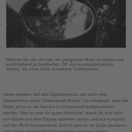
Je nach Motivauswahl benötigen Sie noch ein
Stativ, Graufilter, Fernauslöser oder alternativ
den Selbstauslöser Ihrer Kamera. Letztendlich
sollten Sie noch daran denken, genügend Ersatz-
Akkus und Speicherkarten mitzunehmen, wenn
Ihre SW-Foto-Tour mal länger gehen sollte.
Nehmen Sie sich die Zeit, ein geeignetes Motiv zu suchen und
anschließend zu bearbeiten. Oft sind es unspektakuläre
Motive, die ohne Farbe wunderbar funktionieren.
Heute besitzen fast alle Digitalkameras und auch viele
Smartphones einen Schwarzweiß-Modus. Das bedeutet, dass die
Bilder schon in der Kamera in Schwarzweiß aufgenommen
werden. Dies ist zwar ein gutes Hilfsmittel, damit Sie sich nicht
von Farben auf dem Display ablenken lassen und sich komplett
auf das Motiv konzentrieren, jedoch kann es am Ende passieren,
dass Ihnen wichtige Bildinformationen verloren gehen.