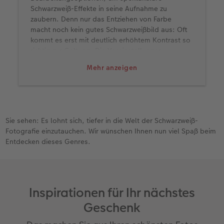
Schwarzweiß-Effekte in seine Aufnahme zu
zaubern. Denn nur das Entziehen von Farbe
macht noch kein gutes Schwarzweißbild aus: Oft
kommt es erst mit deutlich erhöhtem Kontrast so
richtig zur Geltung. Die Voreinstellungen
gängiger Bildbearbeitungsprogramme und Filter
Mehr anzeigen
in Smartphone-Apps helfen Ihnen, den richtigen
Look zu finden.
Experimentieren Sie auch damit, wie Farben im
Bild in Schwarzweiß umgesetzt werden – früher
hat man mit Farbfiltern vorm Objektiv gearbeitet,
Sie sehen: Es lohnt sich, tiefer in die Welt der Schwarzweiß-
heute geht das alles bequem auch hinterher. So
Fotografie einzutauchen. Wir wünschen Ihnen nun viel Spaß beim
wird beispielsweise mit einem Rotfilter ein blauer
Entdecken dieses Genres.
Himmel in Schwarzweiß dramatisch dunkel.
Mit zusätzlichen Effekten wie einer Körnung, die
so aussieht wie das Filmkorn klassischer
Fotofilme, unterstützen Sie in vielen Fällen die
Inspirationen für Ihr nächstes
Wirkung des Bildes. Wie immer in der
Geschenk
Bildbearbeitung gilt aber: nicht übertreiben!