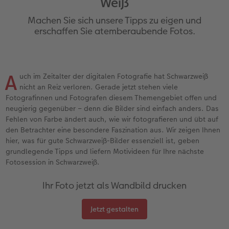
Weiß
Jahrbuch gestalten
Nature Prints
Photo Streetmap Poster
Dankeskarten Kommunion
Textilien
Wandkalender mit Design
Max Case
nachhaltiger Schenken
Machen Sie sich unsere Tipps zu eigen und
en
CEWE FOTOBUCH Kids
Bilderboxen
Acrylglas
Dankeskarten
Schule & Büro
NEU: Wandkalender Fineline
Smartflip
Danke sagen
erschaffen Sie atemberaubende Fotos.
Panoramaseite
Premium Poster
Alu-Dibond
Urlaubsgrüße
Foto-Geschenkbox
Kalender-Kundenbeispiele
PopGrip
Liebe schenken
 & App
A
uch im Zeitalter der digitalen Fotografie hat Schwarzweiß
Schuber
Fotosticker
Foto auf Holz
Weitere Anlässe
Art Prints
Neuheiten
Cardholder
Geburtstagsgeschenke
nicht an Reiz verloren. Gerade jetzt stehen viele
Fotografinnen und Fotografen diesem Themengebiet offen und
Designvorlagen
Fotosets
Hartschaum
Papierqualitäten
Handyhüllen
Extras
CEWE myPhotos
Inspiration
neugierig gegenüber – denn die Bilder sind einfach anders. Das
Fehlen von Farbe ändert auch, wie wir fotografieren und übt auf
Foto-Kochbuch
Sofortfotos
Gallery Print
Klappkarten
Faber-Castell
CEWE myPhotos
Neuheiten
Kundenbeispiele
den Betrachter eine besondere Faszination aus. Wir zeigen Ihnen
hier, was für gute Schwarzweiß-Bilder essenziell ist, geben
Kundenbeispiele
Fotos digitalisieren
hexxas
Fotokarten
Haustierwelt
grundlegende Tipps und liefern Motivideen für Ihre nächste
Fotosession in Schwarzweiß.
Webinare
Analog Services
Willkommensschild
Postkarten
Geschenkideen
Ihr Foto jetzt als Wandbild drucken
CEWE myPhotos
CEWE myPhotos
Wandgestaltung
Karte mit Einsteckfoto
Kundenbeispiele
Jetzt gestalten
Gestaltungsideen
Neuheiten
Mehrteiler
Einzelkarten
CEWE Geschenkgutschein