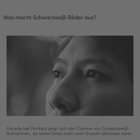
Anleitungen & Hilfe
Extras
im Wunschformat
Digitale Grußkarte
CEWE myPhotos
Was macht Schwarzweiß-Bilder aus?
Inspiration
Neuheiten
CEWE myPhotos
Neuheiten
Neuheiten
Extras
Neuheiten
Gerade bei Porträts zeigt sich der Charme von Schwarzweiß-
Aufnahmen, da keine Farbe mehr vom Gesicht ablenken kann.