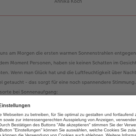
Annika Koch
n uns am Morgen die ersten warmen Sonnenstrahlen entgege
 dem Moment Personen, haben sie keinen Schatten im Gesicht
hten. Wenn man Glück hat und die Luftfeuchtigkeit über Nacht
el getaucht - das sorgt für eine noch spannendere Stimmung.
gsorte bei Sonnenaufgang:
Ihr CEWE FOTOBUCH direkt erstellen.
Jetzt gestalten