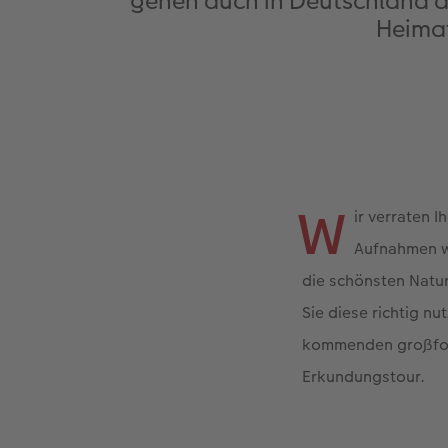
gehen auch in Deutschland a
Heimat
W
ir verraten 
Aufnahmen w
die schönsten Natur
Sie diese richtig nu
kommenden großfo
Erkundungstour.