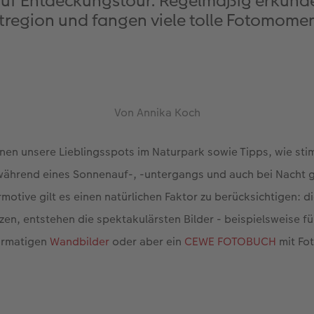
uf Entdeckungstour. Regelmäßig erkunden 
region und fangen viele tolle Fotomomen
Von Annika Koch
Ihnen unsere Lieblingsspots im Naturpark sowie Tipps, wie st
ährend eines Sonnenauf-, -untergangs und auch bei Nacht g
motive gilt es einen natürlichen Faktor zu berücksichtigen: d
tzen, entstehen die spektakulärsten Bilder - beispielsweise fü
rmatigen
Wandbilder
oder aber ein
CEWE FOTOBUCH
mit Fot