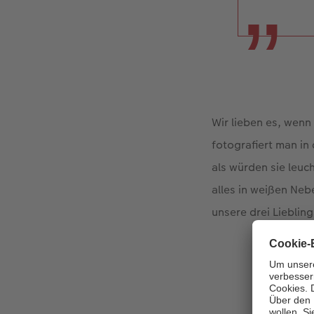
Wir lieben es, wen
fotografiert man in
als würden sie leuc
alles in weißen Neb
unsere drei Lieblin