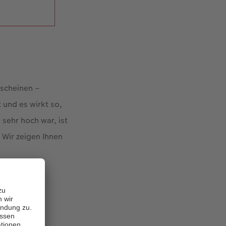
nscheinen –
 und es wirkt so,
 sehr hoch war, ist
 Wir zeigen Ihnen