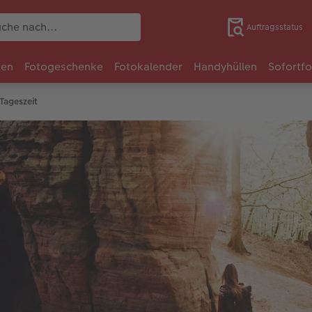
Auftragsstatus
ten
Fotogeschenke
Fotokalender
Handyhüllen
Sofortf
Tageszeit