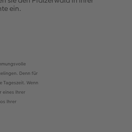
sie den Pfälzerwald in ihrer
te ein.
immungsvolle
elingen. Denn für
ie Tageszeit. Wenn
r eines Ihrer
os Ihrer