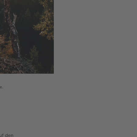
e.
uf den