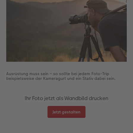
Anleitungen & Hilfe
Extras
im Wunschformat
Digitale Grußkarte
Neuheiten
Inspiration
Neuheiten
CEWE myPhotos
Neuheiten
Extras
Neuheiten
Ausrüstung muss sein – so sollte bei jedem Foto-Trip
beispielsweise der Kameragurt und ein Stativ dabei sein.
Ihr Foto jetzt als Wandbild drucken
Jetzt gestalten