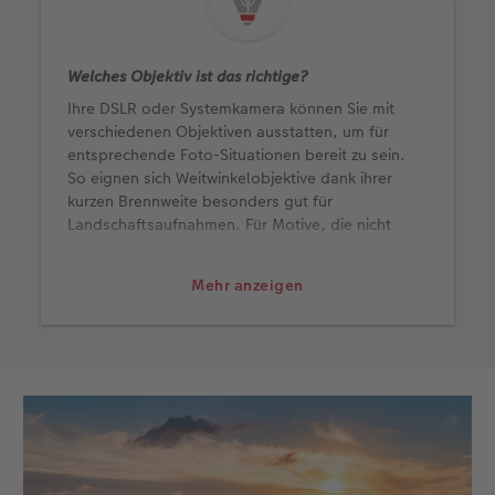
Welches Objektiv ist das richtige?
Ihre DSLR oder Systemkamera können Sie mit
verschiedenen Objektiven ausstatten, um für
entsprechende Foto-Situationen bereit zu sein.
So eignen sich Weitwinkelobjektive dank ihrer
kurzen Brennweite besonders gut für
Landschaftsaufnahmen. Für Motive, die nicht
leicht erreichbar sind, wie etwa Wildtiere,
benötigen Sie ein Teleobjektiv mit sehr langer
Mehr anzeigen
Brennweite. Für die kleinen Motive, wie etwa
Pflanzen oder Insekten, sollten Sie ein
Makroobjektiv im Repertoire haben. Mit einem
Abbildungsmaßstab von 1:1 oder 1:2 können Sie
selbst winzige Motive groß und gestochen scharf
abbilden.