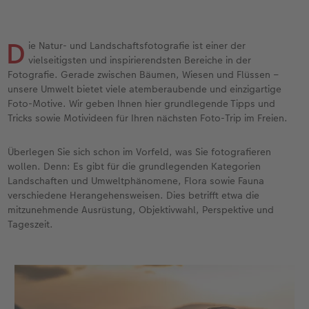
Jahrbuch gestalten
Nature Prints
Photo Streetmap Poster
Dankeskarten Kommunion
Schule & Büro
Wandkalender mit Design
Max Case
nachhaltiger Schenken
en
CEWE FOTOBUCH Kids
Bilderboxen
Acrylglas
Dankeskarten
Foto-Geschenkbox
NEU: Wandkalender Fineline
Smartflip
Danke sagen
D
ie Natur- und Landschaftsfotografie ist einer der
vielseitigsten und inspirierendsten Bereiche in der
Panoramaseite
Premium Poster
Alu-Dibond
Urlaubsgrüße
Art Prints
Kalender-Kundenbeispiele
PopGrip
Liebe schenken
Fotografie. Gerade zwischen Bäumen, Wiesen und Flüssen –
 & App
unsere Umwelt bietet viele atemberaubende und einzigartige
Foto-Motive. Wir geben Ihnen hier grundlegende Tipps und
Schuber
Fotosticker
Foto auf Holz
Weitere Anlässe
Handyhüllen
Neuheiten
Cardholder
Geburtstagsgeschenke
Tricks sowie Motivideen für Ihren nächsten Foto-Trip im Freien.
Designvorlagen
Fotosets
Hartschaum
Papierqualitäten
Faber-Castell
Extras
CEWE myPhotos
Inspiration
Überlegen Sie sich schon im Vorfeld, was Sie fotografieren
wollen. Denn: Es gibt für die grundlegenden Kategorien
Foto-Kochbuch
Sofortfotos
Gallery Print
Klappkarten
Haustierwelt
CEWE myPhotos
Neuheiten
Kundenbeispiele
Landschaften und Umweltphänomene, Flora sowie Fauna
verschiedene Herangehensweisen. Dies betrifft etwa die
Kundenbeispiele
Fotos digitalisieren
hexxas
Fotokarten
Geschenkideen
mitzunehmende Ausrüstung, Objektivwahl, Perspektive und
Tageszeit.
Webinare
Analog Services
Willkommensschild
Postkarten
Kundenbeispiele
CEWE myPhotos
CEWE myPhotos
Wandgestaltung
Karte mit Einsteckfoto
CEWE Geschenkgutschein
Gestaltungsideen
Neuheiten
Mehrteiler
Einzelkarten
CEWE myPhotos