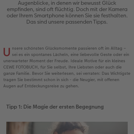
Jahrbuch gestalten
Nature Prints
Photo Streetmap Poster
Dankeskarten Kommunion
Textilien
Wandkalender mit Design
Max Case
nachhaltiger Schenken
Augenblicke, in denen wir bewusst Glück
empfinden, sind oft flüchtig. Doch mit der Kamera
oder Ihrem Smartphone können Sie sie festhalten.
en
CEWE FOTOBUCH Kids
Bilderboxen
Acrylglas
Dankeskarten
Schule & Büro
NEU: Wandkalender Fineline
Smartflip
Danke sagen
Das sind unsere passenden Tipps.
Panoramaseite
Premium Poster
Alu-Dibond
Urlaubsgrüße
Foto-Geschenkbox
Kalender-Kundenbeispiele
PopGrip
Liebe schenken
 & App
Schuber
Fotosticker
Foto auf Holz
Weitere Anlässe
Art Prints
Neuheiten
Cardholder
Geburtstagsgeschenke
U
nsere schönsten Glücksmomente passieren oft im Alltag –
sei es ein spontanes Lächeln, eine liebevolle Geste oder ein
Designvorlagen
Fotosets
Hartschaum
Papierqualitäten
Handyhüllen
Extras
CEWE myPhotos
Inspiration
unerwarteter Moment der Freude. Ideale Motive für ein kleines
CEWE FOTOBUCH, für Sie selbst, Ihre Liebsten oder auch die
ganze Familie. Bevor Sie weiterlesen, sei verraten: Das Wichtigste
Foto-Kochbuch
Sofortfotos
Gallery Print
Klappkarten
Faber-Castell
CEWE myPhotos
Neuheiten
Kundenbeispiele
tragen Sie bestimmt schon in sich - die Neugier, mit offenen
Augen auf Entdeckungsreise zu gehen.
Kundenbeispiele
Fotos digitalisieren
hexxas
Fotokarten
Haustierwelt
Webinare
Analog Services
Willkommensschild
Postkarten
Geschenkideen
Tipp 1: Die Magie der ersten Begegnung
CEWE myPhotos
CEWE myPhotos
Wandgestaltung
Karte mit Einsteckfoto
Kundenbeispiele
Gestaltungsideen
Neuheiten
Mehrteiler
Einzelkarten
CEWE Geschenkgutschein