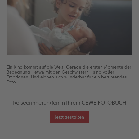
Anleitungen & Hilfe
Extras
im Wunschformat
Digitale Grußkarte
CEWE myPhotos
Inspiration
Neuheiten
CEWE myPhotos
Neuheiten
Neuheiten
Extras
Neuheiten
Ein Kind kommt auf die Welt. Gerade die ersten Momente der
Begegnung - etwa mit den Geschwistern - sind voller
Emotionen. Und eignen sich wunderbar für ein berührendes
Foto.
Reiseerinnerungen in Ihrem CEWE FOTOBUCH
Jetzt gestalten