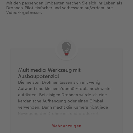
Mit den passenden Umbauten machen Sie sich Ihr Leben als
Drohnen-Pilot einfacher und verbessern außerdem Ihre
Video-Ergebnisse.
Multimedia-Werkzeug mit
Ausbaupotenzial
Die meisten Drohnen lassen sich mit wenig
Aufwand und kleinen Zubehör-Tools noch weiter
aufrüsten. Bei einigen Drohnen würde ich eine
kardanische Aufhängung oder einen Gimbal
verwenden. Dann macht die Kamera nicht jede
Bewegung der Drohne mit und produziert
stabilere Bilder. Wirklich ein Muss: ein extra Akku.
Nichts ist ärgerlicher, als wenn Sie den perfekten
Mehr anzeigen
Moment festhalten möchten, aber nicht mehr