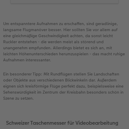
drehen können, weil Ihr Akku leer ist.
Ich empfehle Ihnen außerdem ein paar ND-Filter.
Diese Filter dienen dazu, zu helles Licht zu
Um entspanntere Aufnahmen zu erschaffen, sind geradlinige,
reduzieren und zu neutralisieren. Damit können
langsame Flugmanöver besser. Hier sollten Sie vor allem auf
Sie ganz einfach Überbelichtungen durch die
eine gleichmäßige Geschwindigkeit achten, da sonst leicht
Sonne oder durch Reflexionen verhindern. Die
Ruckler entstehen - die werden meist als störend und
Farben bleiben erhalten und die Bilder wirken
unangenehm empfunden. Allerdings bietet es sich an, mit
durch die stärkeren Kontraste sogar noch
leichten Höhenunterschieden herumzuspielen - das macht ruhige
eindrucksvoller.
Aufnahmen interessanter.
Und denken Sie mal über eine FPV-Brille nach.
Das sind im Prinzip zwei Mini-Monitore, die Sie
Ein besonderer Tipp: Mit Rundflügen stellen Sie Landschaften
sich vor die Augen setzen. Damit können Sie
oder Objekte aus verschiedenen Blickwinkeln dar. Außerdem
quasi mit den Augen der Drohne sehen. Der Dreh
eignen sich kreisförmige Flüge perfekt dazu, beispielsweise eine
mit einer Drohne wird durch eine solche FPV-Brille
Sehenswürdigkeit im Zentrum der Kreisbahn besonders schön in
zu einem ganz besonderen Erlebnis. So wird es
Szene zu setzen.
natürlich auch viel einfacher, die Drohne perfekt
zu navigieren.
Schweizer Taschenmesser für Videobearbeitung