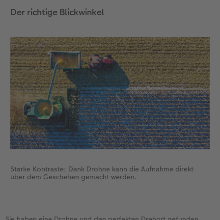
Der richtige Blickwinkel
Anleitungen & Hilfe
Extras
im Wunschformat
Digitale Grußkarte
CEWE myPhotos
Inspiration
Neuheiten
CEWE myPhotos
Neuheiten
Neuheiten
Extras
Neuheiten
Starke Kontraste: Dank Drohne kann die Aufnahme direkt
über dem Geschehen gemacht werden.
Sie haben eine Drohne und den perfekten Drehort gefunden,