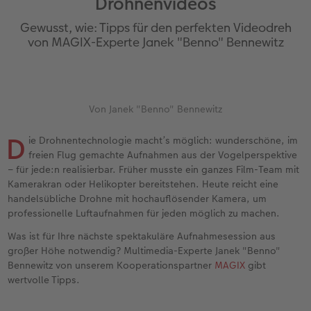
Drohnenvideos
Jahrbuch gestalten
Nature Prints
Photo Streetmap Poster
Dankeskarten Kommunion
Textilien
Wandkalender mit Design
Max Case
nachhaltiger Schenken
Gewusst, wie: Tipps für den perfekten Videodreh
en
CEWE FOTOBUCH Kids
Bilderboxen
Acrylglas
Dankeskarten
Schule & Büro
NEU: Wandkalender Fineline
Smartflip
Danke sagen
von MAGIX-Experte Janek "Benno" Bennewitz
Panoramaseite
Premium Poster
Alu-Dibond
Urlaubsgrüße
Foto-Geschenkbox
Kalender-Kundenbeispiele
PopGrip
Liebe schenken
 & App
Schuber
Fotosticker
Foto auf Holz
Weitere Anlässe
Art Prints
Neuheiten
Cardholder
Geburtstagsgeschenke
Von Janek "Benno" Bennewitz
D
Designvorlagen
Fotosets
Hartschaum
Papierqualitäten
Handyhüllen
Extras
CEWE myPhotos
Inspiration
ie Drohnentechnologie macht’s möglich: wunderschöne, im
freien Flug gemachte Aufnahmen aus der Vogelperspektive
– für jede:n realisierbar. Früher musste ein ganzes Film-Team mit
Foto-Kochbuch
Sofortfotos
Gallery Print
Klappkarten
Faber-Castell
CEWE myPhotos
Neuheiten
Kundenbeispiele
Kamerakran oder Helikopter bereitstehen. Heute reicht eine
handelsübliche Drohne mit hochauflösender Kamera, um
Kundenbeispiele
Fotos digitalisieren
hexxas
Fotokarten
Haustierwelt
professionelle Luftaufnahmen für jeden möglich zu machen.
Was ist für Ihre nächste spektakuläre Aufnahmesession aus
Webinare
Analog Services
Willkommensschild
Postkarten
Geschenkideen
großer Höhe notwendig? Multimedia-Experte Janek "Benno"
Bennewitz von unserem Kooperationspartner
MAGIX
gibt
CEWE myPhotos
CEWE myPhotos
Wandgestaltung
Karte mit Einsteckfoto
Kundenbeispiele
wertvolle Tipps.
Gestaltungsideen
Neuheiten
Mehrteiler
Einzelkarten
CEWE Geschenkgutschein