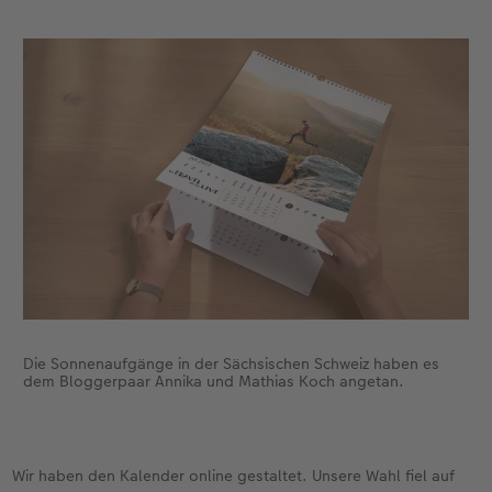
Anleitungen & Hilfe
Extras
im Wunschformat
Digitale Grußkarte
CEWE myPhotos
Inspiration
Neuheiten
CEWE myPhotos
Neuheiten
Neuheiten
Extras
Neuheiten
Die Sonnenaufgänge in der Sächsischen Schweiz haben es
dem Bloggerpaar Annika und Mathias Koch angetan.
Wir haben den Kalender online gestaltet. Unsere Wahl fiel auf