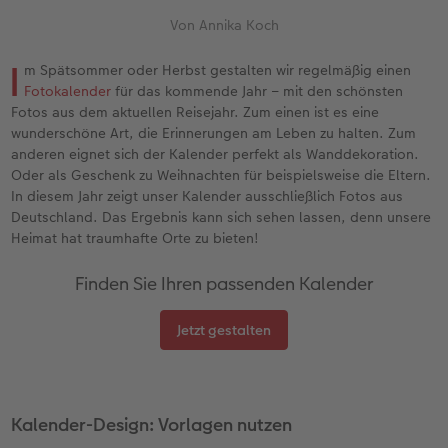
Jahrbuch gestalten
Nature Prints
Photo Streetmap Poster
Dankeskarten Kommunion
Textilien
Wandkalender mit Design
Max Case
nachhaltiger Schenken
Von Annika Koch
en
CEWE FOTOBUCH Kids
Bilderboxen
Acrylglas
Dankeskarten
Schule & Büro
NEU: Wandkalender Fineline
Smartflip
Danke sagen
I
m Spätsommer oder Herbst gestalten wir regelmäßig einen
Fotokalender
für das kommende Jahr – mit den schönsten
Panoramaseite
Premium Poster
Alu-Dibond
Urlaubsgrüße
Foto-Geschenkbox
Kalender-Kundenbeispiele
PopGrip
Liebe schenken
Fotos aus dem aktuellen Reisejahr. Zum einen ist es eine
 & App
wunderschöne Art, die Erinnerungen am Leben zu halten. Zum
Schuber
Fotosticker
Foto auf Holz
Weitere Anlässe
Art Prints
Neuheiten
Cardholder
Geburtstagsgeschenke
anderen eignet sich der Kalender perfekt als Wanddekoration.
Oder als Geschenk zu Weihnachten für beispielsweise die Eltern.
In diesem Jahr zeigt unser Kalender ausschließlich Fotos aus
Designvorlagen
Fotosets
Hartschaum
Papierqualitäten
Handyhüllen
Extras
CEWE myPhotos
Inspiration
Deutschland. Das Ergebnis kann sich sehen lassen, denn unsere
Heimat hat traumhafte Orte zu bieten!
Foto-Kochbuch
Sofortfotos
Gallery Print
Klappkarten
Faber-Castell
CEWE myPhotos
Neuheiten
Kundenbeispiele
Finden Sie Ihren passenden Kalender
Kundenbeispiele
Fotos digitalisieren
hexxas
Fotokarten
Haustierwelt
Jetzt gestalten
Webinare
Analog Services
Willkommensschild
Postkarten
Geschenkideen
CEWE myPhotos
CEWE myPhotos
Wandgestaltung
Karte mit Einsteckfoto
Kundenbeispiele
Kalender-Design: Vorlagen nutzen
Gestaltungsideen
Neuheiten
Mehrteiler
Einzelkarten
CEWE Geschenkgutschein