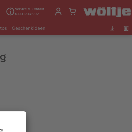
Service & Kontakt
0441 18131902
otos
Geschenkideen
ng