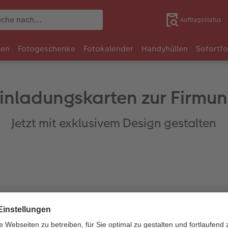
Auftragsstatus
ten
Fotogeschenke
Fotokalender
Handyhüllen
Sofortf
inladungskarten zur Firmu
Jetzt mit exklusivem Design gestalten