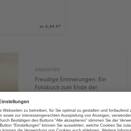
4,44 €
*
ab
KREATIVTIPP
Freudige Erinnerungen: Ein
Fotobuch zum Ende der
Grundschulzeit
So gestalten Sie ein
CEWE FOTOBUCH mit den
schönsten Aufnahmen aus der