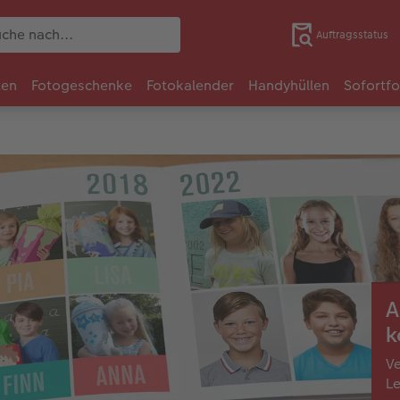
Auftragsstatus
ten
Fotogeschenke
Fotokalender
Handyhüllen
Sofortf
A
k
Ve
Le