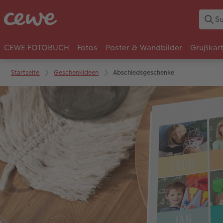
CEWE FOTOBUCH
Fotos
Poster & Wandbilder
Grußkar
Startseite
Geschenkideen
Abschiedsgeschenke