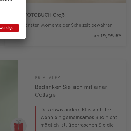
CEWE FOTOBUCH Groß
Die schönsten Momente der Schulzeit bewahren
19,95 €
*
ab
KREATIVTIPP
Bedanken Sie sich mit einer
Collage
Das etwas andere Klassenfoto:
Wenn ein gemeinsames Bild nicht
möglich ist, überraschen Sie die