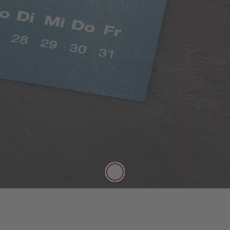
Digitaldruck Matt
Satte Farben, seidenmatter Look
Die hochwertige FSC®-zertifizierte Papierqualität
Digitaldruck Matt mit einer Stärke von 250 g/m²
und seidenmatter Oberfläche lässt sich gut mit
Stiften beschreiben.