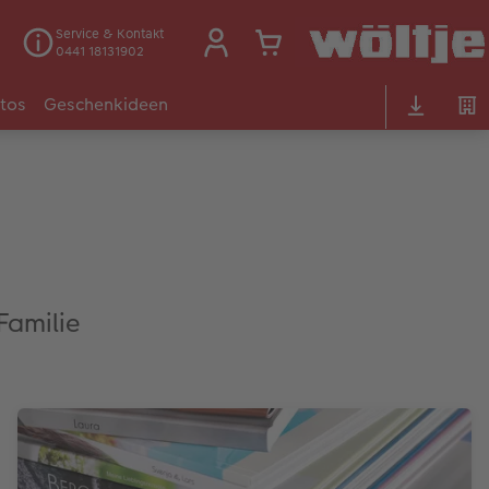
Service & Kontakt
0441 18131902
otos
Geschenkideen
amilie