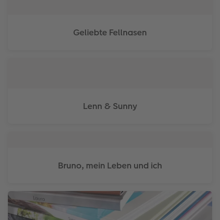
Anleitungen & Hilfe
Extras
im Wunschformat
Digitale Grußkarte
CEWE myPhotos
Geliebte Fellnasen
Inspiration
Neuheiten
CEWE myPhotos
Neuheiten
Neuheiten
Extras
Neuheiten
Lenn & Sunny
Bruno, mein Leben und ich